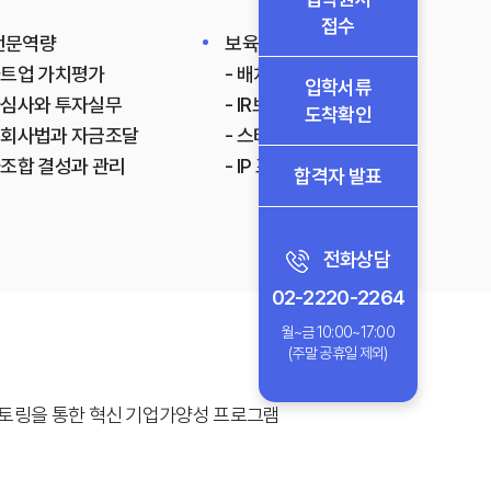
접수
전문역량
보육전문역량
타트업 가치평가
- 배치프로그램과 보육
입학서류
자심사와 투자실무
- IR보고서 작성 실무
도착확인
식회사법과 자금조달
- 스타트업 마케팅전략
자조합 결성과 관리
- IP 포트폴리오 전략
합격자 발표
전화상담
02-2220-2264
월~금 10:00~17:00
(주말 공휴일 제외)
멘토링을 통한 혁신 기업가양성 프로그램