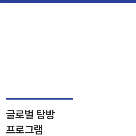
대학원소개
글로벌 탐방프로
학사안내
창업기획자 전문
프로그램 안내
스타트업 아카데
커뮤니티
엔젤리스트 양성
글로벌 탐방
프로그램