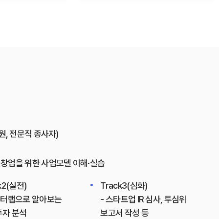
원, 전문직 종사자)
창업을 위한 사업모델 이해·실습
k2(실전)
Track3(심화)
이터랩으로 알아보는
- 스타트업 IR 심사, 투심위
자 분석
보고서 작성 등