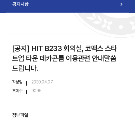
공지사항
대학원소개
공지사항
학사안내
원우회
프로그램 안내
[공지] HIT B233 회의실, 코맥스 스타
자료실
커뮤니티
트업 타운 데카콘룸 이용관련 안내말씀
드립니다.
작성일
2030.04.07
조회수
9095
첨부파일