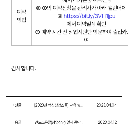
② ①의 예약신청을 관리자가 아래 캘린더에
예약
③
https://bit.ly/3VH1jpu
방법
에서 예약일정 확인
④ 예약 시간 전 창업지원단 방문하여 출입카
여
감사합니다.
이전글
[2023년 혁신창업스쿨] 교육 영상 제작 수행업체 모집 공고 (~4/7)
2023.04.04
다음글
멘토스온콜(창업상담) 일시 중단 안내
2023.04.12